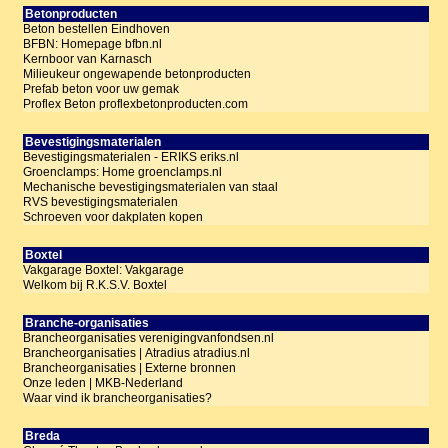
Betonproducten
Beton bestellen Eindhoven
BFBN: Homepage bfbn.nl
Kernboor van Karnasch
Milieukeur ongewapende betonproducten
Prefab beton voor uw gemak
Proflex Beton proflexbetonproducten.com
Bevestigingsmaterialen
Bevestigingsmaterialen - ERIKS eriks.nl
Groenclamps: Home groenclamps.nl
Mechanische bevestigingsmaterialen van staal
RVS bevestigingsmaterialen
Schroeven voor dakplaten kopen
Boxtel
Vakgarage Boxtel: Vakgarage
Welkom bij R.K.S.V. Boxtel
Branche-organisaties
Brancheorganisaties verenigingvanfondsen.nl
Brancheorganisaties | Atradius atradius.nl
Brancheorganisaties | Externe bronnen
Onze leden | MKB-Nederland
Waar vind ik brancheorganisaties?
Breda