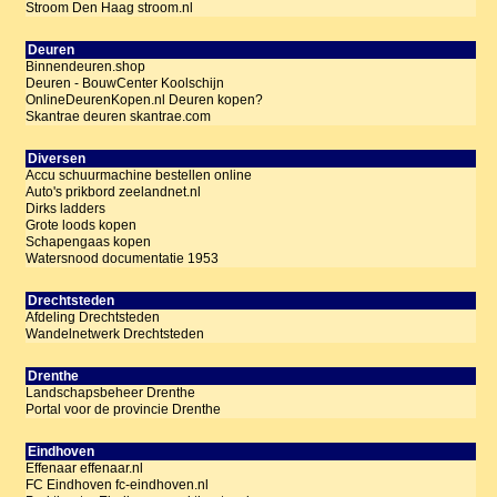
Stroom Den Haag stroom.nl
Deuren
Binnendeuren.shop
Deuren - BouwCenter Koolschijn
OnlineDeurenKopen.nl Deuren kopen?
Skantrae deuren skantrae.com
Diversen
Accu schuurmachine bestellen online
Auto's prikbord zeelandnet.nl
Dirks ladders
Grote loods kopen
Schapengaas kopen
Watersnood documentatie 1953
Drechtsteden
Afdeling Drechtsteden
Wandelnetwerk Drechtsteden
Drenthe
Landschapsbeheer Drenthe
Portal voor de provincie Drenthe
Eindhoven
Effenaar effenaar.nl
FC Eindhoven fc-eindhoven.nl