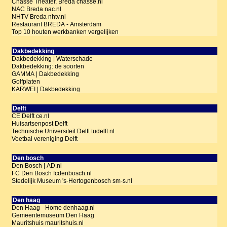
Chassé Theater, Breda chasse.nl
NAC Breda nac.nl
NHTV Breda nhtv.nl
Restaurant BREDA - Amsterdam
Top 10 houten werkbanken vergelijken
Dakbedekking
Dakbedekking | Waterschade
Dakbedekking: de soorten
GAMMA | Dakbedekking
Golfplaten
KARWEI | Dakbedekking
Delft
CE Delft ce.nl
Huisartsenpost Delft
Technische Universiteit Delft tudelft.nl
Voetbal vereniging Delft
Den bosch
Den Bosch | AD.nl
FC Den Bosch fcdenbosch.nl
Stedelijk Museum 's-Hertogenbosch sm-s.nl
Den haag
Den Haag - Home denhaag.nl
Gemeentemuseum Den Haag
Mauritshuis mauritshuis.nl