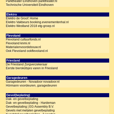
Parktheater Eindhoven parktheater.nl
Technische Universiteit Eindhoven
Elektro
Elektro de Groof: Home
Elektro Vakbeurs booking.evenementenhal.nl
Elektro Westland 2018 etg-groep.nl
Flevoland
Flevoland cultuurfonds.nl
Flevoland knmi.nl
Materialenvoordebouw.nl
Ook Flevoland ookflevoland.nl
Friesland
De Friesland Zorgverzekeraar
Eerste bierskûtsjes varen in Friesland
Garagedeuren
Garagedeuren - Novadoor novadoor.nl
Hörmann voordeuren, garagedeuren
Gevel(beplating)
Dak- en gevelbeplating
Dak- en gevelbeplating - Hardeman
Gevelbeplating | EG Assembly B.V.
Gevels met metalen gevelbeplating