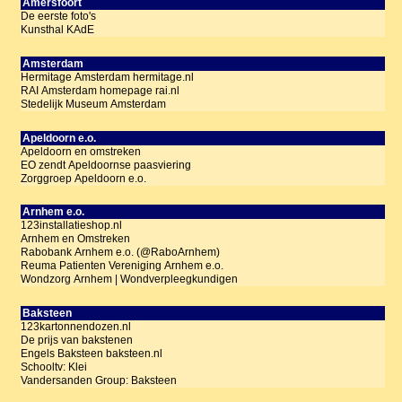
Amersfoort
De eerste foto's
Kunsthal KAdE
Amsterdam
Hermitage Amsterdam hermitage.nl
RAI Amsterdam homepage rai.nl
Stedelijk Museum Amsterdam
Apeldoorn e.o.
Apeldoorn en omstreken
EO zendt Apeldoornse paasviering
Zorggroep Apeldoorn e.o.
Arnhem e.o.
123installatieshop.nl
Arnhem en Omstreken
Rabobank Arnhem e.o. (@RaboArnhem)
Reuma Patienten Vereniging Arnhem e.o.
Wondzorg Arnhem | Wondverpleegkundigen
Baksteen
123kartonnendozen.nl
De prijs van bakstenen
Engels Baksteen baksteen.nl
Schooltv: Klei
Vandersanden Group: Baksteen